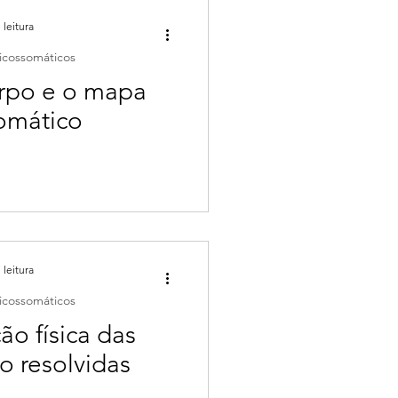
 leitura
icossomáticos
orpo e o mapa
omático
 leitura
icossomáticos
ão física das
 resolvidas