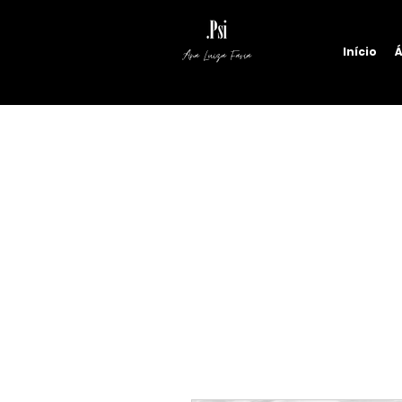
Início
Á
Ana Luiza Faria