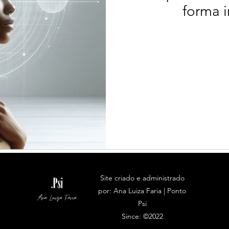
forma i
Site criado e administrado
por: Ana Luiza Faria | Ponto
Ana Luiza Faria
Psi
Since: ©2022