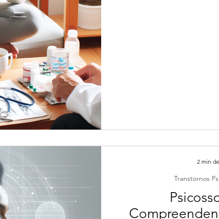
2 min de
Transtornos Ps
Psicoss
Compreendend