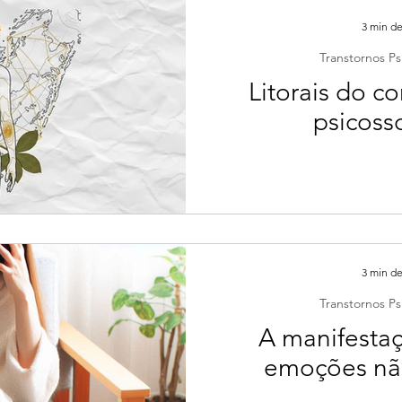
3 min de
Transtornos Ps
Litorais do c
psicoss
3 min de
Transtornos Ps
A manifestaç
emoções não