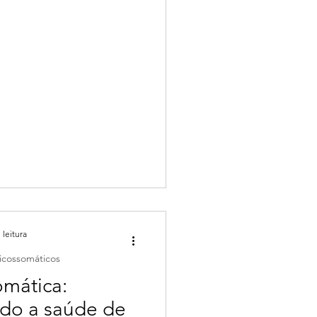
 leitura
icossomáticos
omática:
o a saúde de