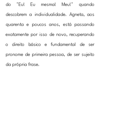
do "Eu! Eu mesma! Meu!" quando 
descobrem a individualidade. Agneta, aos 
quarenta e poucos anos, está passando 
exatamente por isso de novo, recuperando 
o direito básico e fundamental de ser 
pronome de primeira pessoa, de ser sujeito 
da própria frase.
	O filme provavelmente é doce, 
reconfortante, esperançoso, e imagino que 
termine bem. Mas uma parte cínica e realista 
de mim se pergunta: e depois? Quando a 
Provença acabar, quando o dinheiro 
terminar, quando a realidade bater e ela 