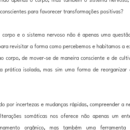
 não apenas o corpo, mas também o sistema nervoso,
 conscientes para favorecer transformações positivas?
o corpo e o sistema nervoso não é apenas uma questão 
ra revisitar a forma como percebemos e habitamos a ex
o corpo, de mover-se de maneira consciente e de cultiv
 prática isolada, mas sim uma forma de reorganizar 
 por incertezas e mudanças rápidas, compreender a neu
lterações somáticas nos oferece não apenas um ente
onamento orgânico, mas também uma ferramenta p