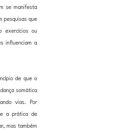
m se manifesta 
m pesquisas que 
o exercícios ou 
 influenciam a 
cípio de que o 
dança somática 
ndo vias. Por 
e a prática de 
ar, mas também 