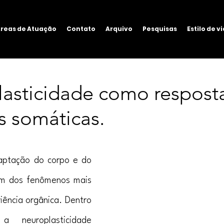
reas de Atuação
Contato
Arquivo
Pesquisas
Estilo de v
lasticidade como respost
 somáticas.
ptação do corpo e do 
m dos fenômenos mais 
iência orgânica. Dentro 
 neuroplasticidade 