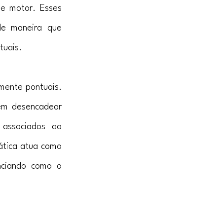
e motor. Esses 
de maneira que 
tuais.
ente pontuais. 
m desencadear 
associados ao 
ática atua como 
nciando como o 