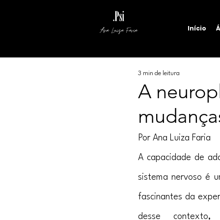
Início
Á
Ana Luiza Faria
3 min de leitura
A neurop
mudanças
Por Ana Luiza Faria
A capacidade de ada
sistema nervoso é u
fascinantes da exper
desse contexto, a