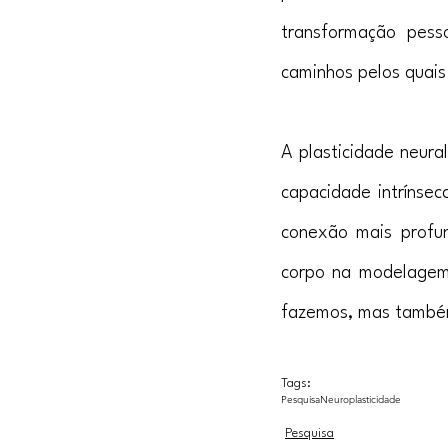
transformação pess
caminhos pelos quai
A plasticidade neur
capacidade intrínsec
conexão mais profun
corpo na modelagem
fazemos, mas também
Tags:
Pesquisa
Neuroplasticidade
Pesquisa