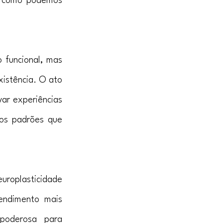
 como podemos 
funcional, mas 
istência. O ato 
ar experiências 
os padrões que 
roplasticidade 
ndimento mais 
oderosa para 