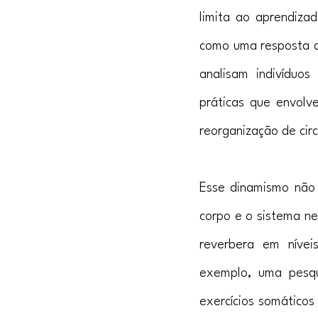
limita ao aprendiza
como uma resposta di
analisam indivíduos 
práticas que envolv
reorganização de circ
Esse dinamismo não 
corpo e o sistema n
reverbera em nívei
exemplo, uma pesqu
exercícios somático