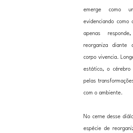
emerge como um 
evidenciando como o
apenas respond
reorganiza diante
corpo vivencia. Long
estático, o cérebro
pelas transformações
com o ambiente.
No cerne desse diál
espécie de reorgani