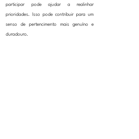
participar pode ajudar a realinhar 
prioridades. Isso pode contribuir para um 
senso de pertencimento mais genuíno e 
duradouro.
Criar um ambiente onde o pertencimento é 
nutrido de maneira saudável pode diminuir 
a prevalência desse fenômeno. Isso pode 
incluir práticas que incentivem conexões 
mais profundas e menos dependentes de 
aprovação externa. A valorização da 
qualidade das relações em vez da 
quantidade pode ser um passo significativo 
nesse processo.