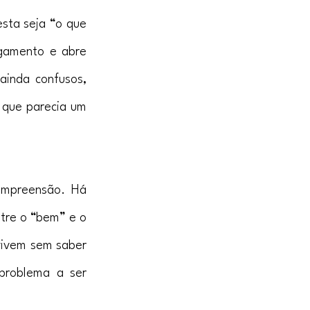
sta seja “o que 
gamento e abre 
inda confusos, 
que parecia um 
ompreensão. Há 
tre o “bem” e o 
vivem sem saber 
problema a ser 