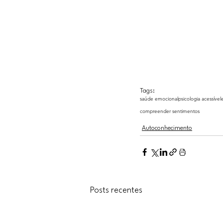
complexidade de sentir
Tags:
saúde emocional
psicologia acessível
compreender sentimentos
Autoconhecimento
Posts recentes