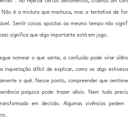
entes”. Ao rejeitar certos sentimentos, criamos um confl
 Não é a mistura que machuca, mas a tentativa de forç
ível. Sentir coisas opostas ao mesmo tempo não signifi
ezes significa que algo importante está em jogo.
gue nomear o que sente, a confusão pode virar silênc
 inquietação difícil de explicar, como se algo estivesse
amente o quê. Nesse ponto, compreender que sentimen
riência psíquica pode trazer alívio. Nem tudo precisa
ransformado em decisão. Algumas vivências pedem 
ro.