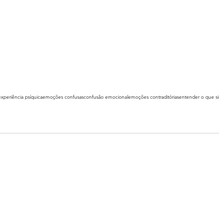
experiência psíquica
emoções confusas
confusão emocional
emoções contraditórias
entender o que si