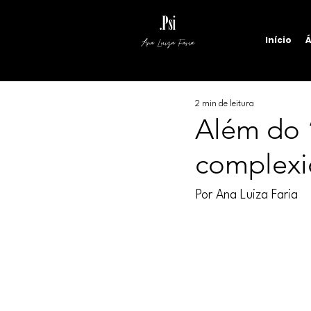
Início
Á
Ana Luiza Faria
2 min de leitura
Além do 
complexi
Por Ana Luiza Faria