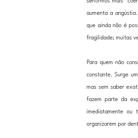
sentirmos mais “coer
aumenta a angústia.
que ainda não é poss
fragilidade; muitas v
Para quem não conse
constante. Surge uma
mas sem saber exat
fazem parte da expe
imediatamente ou t
organizarem por dent