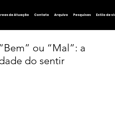
reas de Atuação
Contato
Arquivo
Pesquisas
Estilo de v
“Bem” ou “Mal”: a
dade do sentir