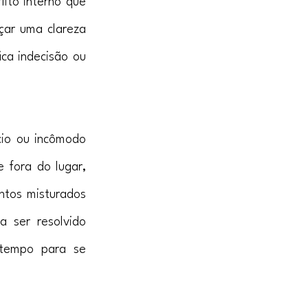
ito interno que 
ar uma clareza 
ca indecisão ou 
io ou incômodo 
 fora do lugar, 
tos misturados 
 ser resolvido 
tempo para se 