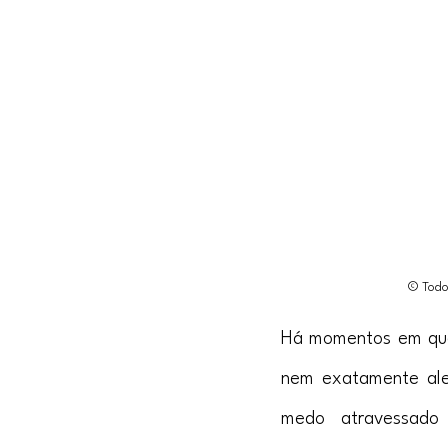
© Todos
Há momentos em que 
nem exatamente aleg
medo atravessado 