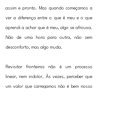
assim e pronto. Mas quando começamos a 
ver a diferença entre o que é meu e o que 
aprendi a achar que é meu, algo se afrouxa. 
Não de uma hora para outra, não sem 
desconforto, mas algo muda.
Revisitar fronteiras não é um processo 
linear, nem indolor. Às vezes, perceber que 
um valor que carregamos não é bem nosso 
gera luto. Outras vezes, gera alívio. Muitas 
vezes, as duas coisas juntas. Porque nos 
aproximarmos de nós mesmos com 
honestidade exige que tenhamos coragem 
de encontrar o que estava escondido e 