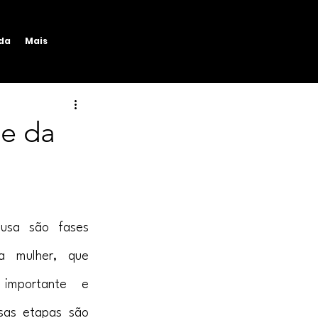
ida
Mais
 e da
usa são fases 
 mulher, que 
importante e 
sas etapas são 