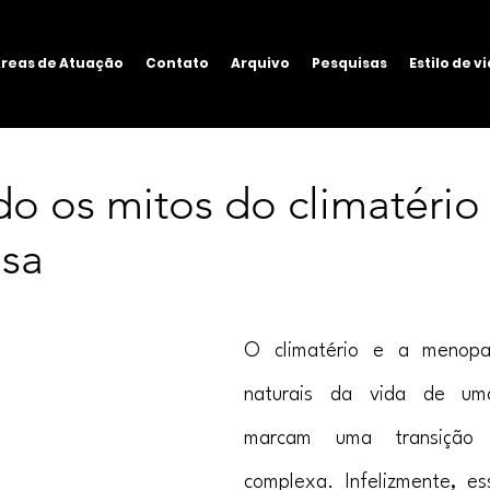
reas de Atuação
Contato
Arquivo
Pesquisas
Estilo de v
o os mitos do climatério
sa
O climatério e a menopa
naturais da vida de uma
marcam uma transição 
complexa. Infelizmente, es