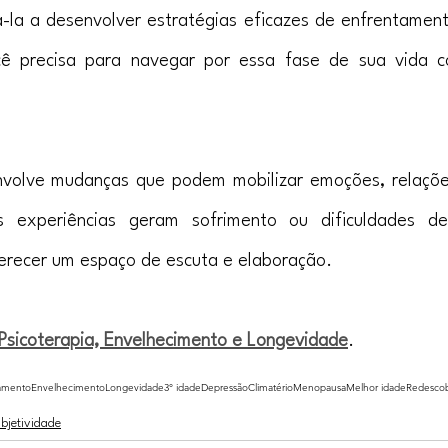
-la a desenvolver estratégias eficazes de enfrentament
ê precisa para navegar por essa fase de sua vida c
nvolve mudanças que podem mobilizar emoções, relações
 experiências geram sofrimento ou dificuldades de
erecer um espaço de escuta e elaboração.
Psicoterapia, Envelhecimento e Longevidade
.
tamento
Envelhecimento
Longevidade
3° idade
Depressão
Climatério
Menopausa
Melhor idade
Redescob
bjetividade