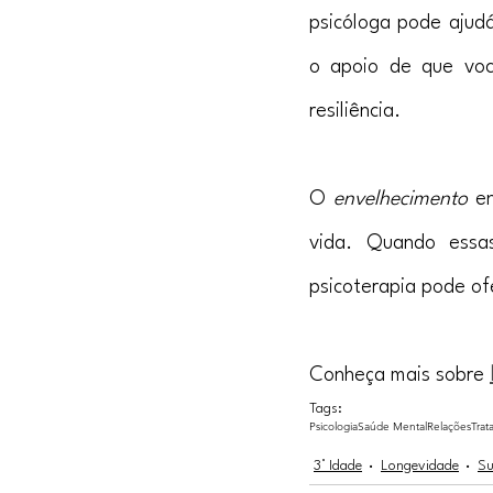
psicóloga pode ajudá
o apoio de que voc
resiliência.
O 
envelhecimento 
e
vida. Quando essas
psicoterapia pode of
Conheça mais sobre 
Tags:
Psicologia
Saúde Mental
Relações
Tra
3° Idade
Longevidade
Su