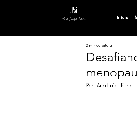
Início
Á
Ana Luiza Faria
2 min de leitura
Desafiand
menopau
Por: Ana Luiza Faria