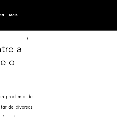
ida
Mais
tre a
 e o
um problema de 
ar de diversas 