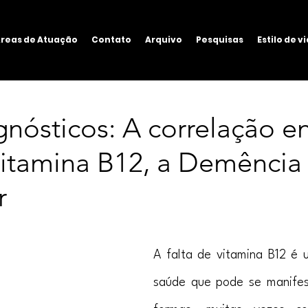
reas de Atuação
Contato
Arquivo
Pesquisas
Estilo de v
gnósticos: A correlação en
Vitamina B12, a Demência
r
A falta de vitamina B12 é 
saúde que pode se manifest