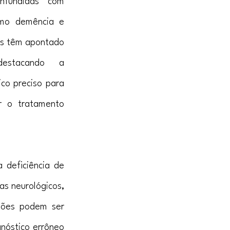
nfundidas com 
mo demência e 
os têm apontado 
estacando a 
co preciso para 
r o tratamento 
deficiência de 
s neurológicos, 
ções podem ser 
nóstico errôneo 