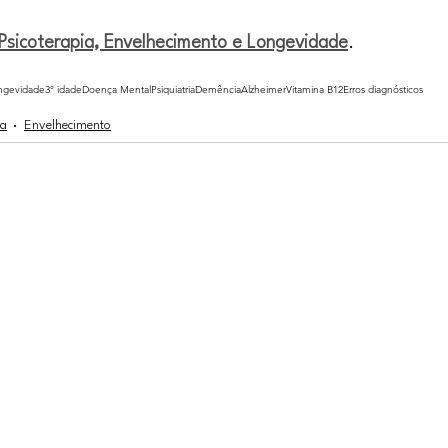
Psicoterapia, Envelhecimento e Longevidade
.
ngevidade
3° idade
Doença Mental
Psiquiatria
Demência
Alzheimer
Vitamina B12
Erros diagnósticos
ia
Envelhecimento