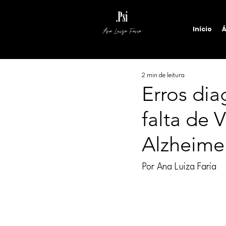
Início
Á
Ana Luiza Faria
2 min de leitura
Erros dia
falta de 
Alzheime
Por Ana Luiza Faria