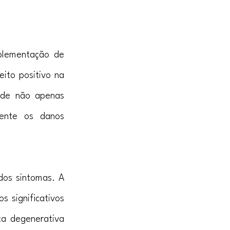
plementação de 
ito positivo na 
ode não apenas 
ente os danos 
os sintomas. A 
 significativos 
a degenerativa 