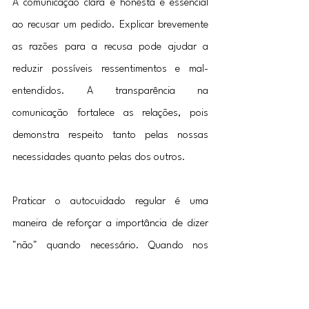
A comunicação clara e honesta é essencial 
ao recusar um pedido. Explicar brevemente 
as razões para a recusa pode ajudar a 
reduzir possíveis ressentimentos e mal-
entendidos. A transparência na 
comunicação fortalece as relações, pois 
demonstra respeito tanto pelas nossas 
necessidades quanto pelas dos outros.
Praticar o autocuidado regular é uma 
maneira de reforçar a importância de dizer 
"não" quando necessário. Quando nos 
comprometemos com nosso bem-estar, 
estamos mais preparados para enfrentar as 