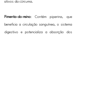
ativos da cúrcuma.
Pimenta-do-reino
: Contém piperina, que 
beneficia a circulação sanguínea, o sistema 
digestivo e potencializa a absorção dos 
nutrientes da cúrcuma.
Mel
: Além de ser um adoçante natural, o mel 
possui propriedades antioxidantes. No 
entanto, por ser um açúcar, deve ser 
consumido com moderação, especialmente 
por pessoas com resistência à insulina ou 
obesidade.