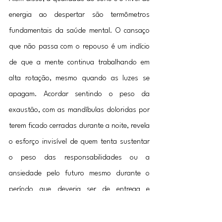
energia ao despertar são termômetros 
fundamentais da saúde mental. O cansaço 
que não passa com o repouso é um indício 
de que a mente continua trabalhando em 
alta rotação, mesmo quando as luzes se 
apagam. Acordar sentindo o peso da 
exaustão, com as mandíbulas doloridas por 
terem ficado cerradas durante a noite, revela 
o esforço invisível de quem tenta sustentar 
o peso das responsabilidades ou a 
ansiedade pelo futuro mesmo durante o 
período que deveria ser de entrega e 
relaxamento, impedindo que o sono cumpra 
seu papel de restauração. A pele também 