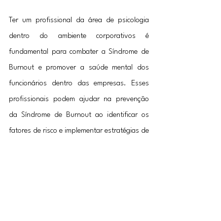
Ter um profissional da área de psicologia 
dentro do ambiente corporativos é 
fundamental para combater a Síndrome de 
Burnout e promover a saúde mental dos 
funcionários dentro das empresas. Esses 
profissionais podem ajudar na prevenção 
da Síndrome de Burnout ao identificar os 
fatores de risco e implementar estratégias de 
intervenção precoce.
Além disso, os psicólogos corporativos 
podem auxiliar os funcionários a 
desenvolver habilidades para lidar com o 