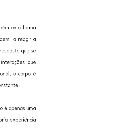
mbém uma forma 
dem" a reagir a 
resposta que se 
interações que 
nal, o corpo é 
onstante.
ão é apenas uma 
ria experiência 