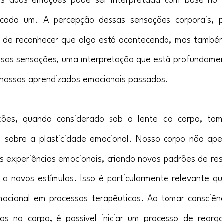
sas duas emoções pode ser interpretada com base no 
 cada um. A percepção dessas sensações corporais, p
de reconhecer que algo está acontecendo, mas também 
essas sensações, uma interpretação que está profundame
 nossos aprendizados emocionais passados.
ões, quando considerado sob a lente do corpo, ta
e sobre a plasticidade emocional. Nosso corpo não ape
 experiências emocionais, criando novos padrões de res
a novos estímulos. Isso é particularmente relevante q
mocional em processos terapêuticos. Ao tomar consciênc
dos no corpo, é possível iniciar um processo de reorga