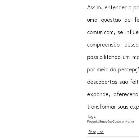
Assim, entender o p
uma questão de fi
comunicam, se influ
compreensão dessa 
possibilitando um m
por meio da percepçã
descobertas são fei
expande, oferecend
transformar suas exp
Tags:
Pesquisa
Emoções
Corpo e Mente
Pesquisa