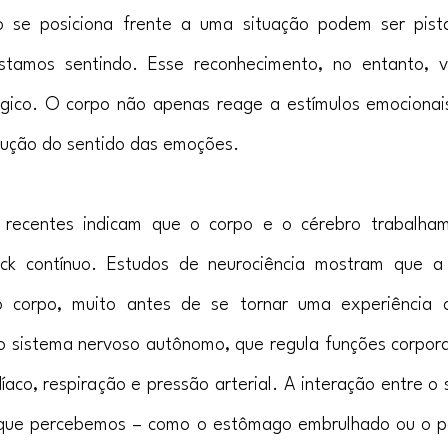
se posiciona frente a uma situação podem ser pistas
stamos sentindo. Esse reconhecimento, no entanto, 
ógico. O corpo não apenas reage a estímulos emocionais
rução do sentido das emoções.
as recentes indicam que o corpo e o cérebro trabalha
ck contínuo. Estudos de neurociência mostram que a
corpo, muito antes de se tornar uma experiência co
 sistema nervoso autônomo, que regula funções corporais
aco, respiração e pressão arterial. A interação entre o 
s que percebemos – como o estômago embrulhado ou o pe