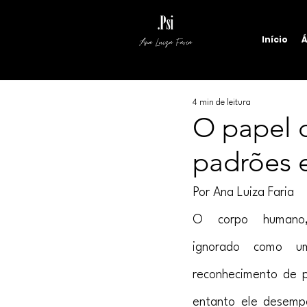
Início
Á
Ana Luiza Faria
4 min de leitura
O papel 
padrões 
Por Ana Luiza Faria
O corpo humano,
ignorado como u
reconhecimento de p
entanto ele desempe