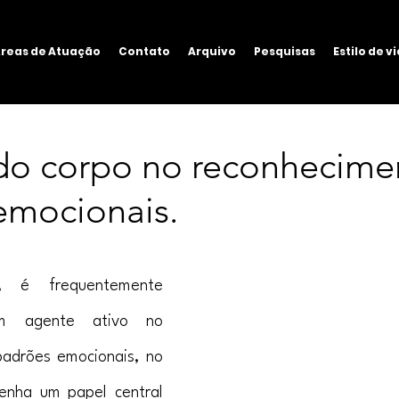
reas de Atuação
Contato
Arquivo
Pesquisas
Estilo de v
do corpo no reconhecime
emocionais.
 é frequentemente 
m agente ativo no 
adrões emocionais, no 
nha um papel central 