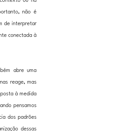
contexto ou na 
ortanto, não é 
de interpretar 
nte conectada à 
mbém abre uma 
nas reage, mas 
posta à medida 
uando pensamos 
ia dos padrões 
nização dessas 