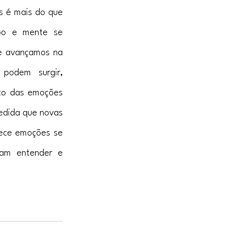
 é mais do que 
po e mente se 
e avançamos na 
podem surgir, 
to das emoções 
edida que novas 
ece emoções se 
am entender e 