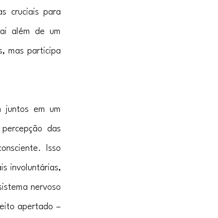
 cruciais para 
vai além de um 
, mas participa 
m juntos em um 
 percepção das 
nsciente. Isso 
 involuntárias, 
sistema nervoso 
ito apertado – 