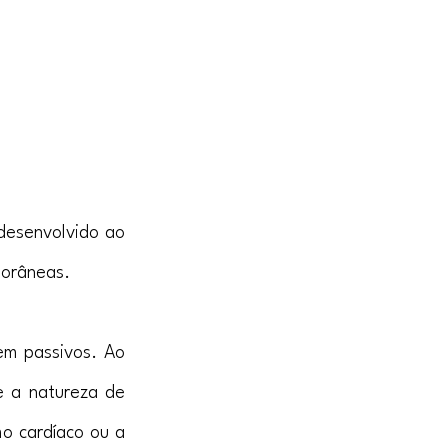
esenvolvido ao 
porâneas.
em passivos. Ao 
e a natureza de 
o cardíaco ou a 