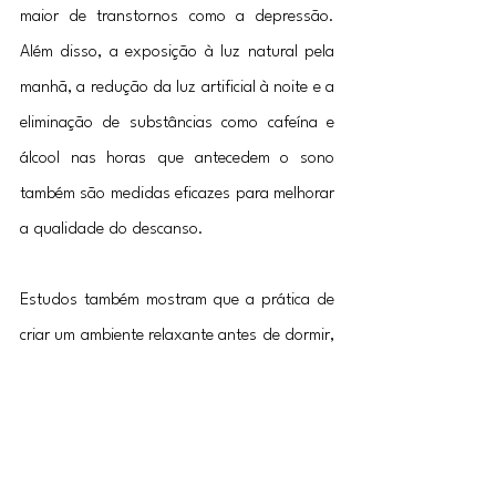
maior de transtornos como a depressão. 
Além disso, a exposição à luz natural pela 
manhã, a redução da luz artificial à noite e a 
eliminação de substâncias como cafeína e 
álcool nas horas que antecedem o sono 
também são medidas eficazes para melhorar 
a qualidade do descanso.
Estudos também mostram que a prática de 
criar um ambiente relaxante antes de dormir, 
com atividades que ajudem a desacelerar, 
como leitura ou banhos mornos, favorece um 
sono mais reparador. Essas práticas ajudam 
o cérebro a transitar do estado de alerta 