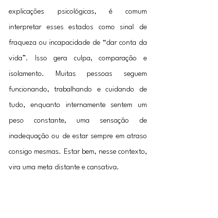
explicações psicológicas, é comum 
interpretar esses estados como sinal de 
fraqueza ou incapacidade de “dar conta da 
vida”. Isso gera culpa, comparação e 
isolamento. Muitas pessoas seguem 
funcionando, trabalhando e cuidando de 
tudo, enquanto internamente sentem um 
peso constante, uma sensação de 
inadequação ou de estar sempre em atraso 
consigo mesmas. Estar bem, nesse contexto, 
vira uma meta distante e cansativa.
Talvez o que ninguém contou é que estar 
bem não significa se sentir bem o tempo 