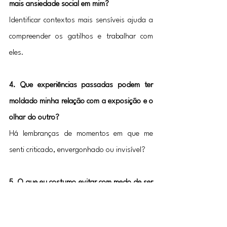
mais ansiedade social em mim?
Identificar contextos mais sensíveis ajuda a 
compreender os gatilhos e trabalhar com 
eles.
4. Que experiências passadas podem ter 
moldado minha relação com a exposição e o 
olhar do outro?
Há lembranças de momentos em que me 
senti criticado, envergonhado ou invisível?
5. O que eu costumo evitar com medo de ser 
avaliado?
E o que talvez eu gostaria de fazer, mas 