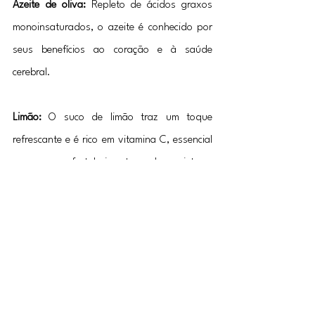
Azeite de oliva:
 Repleto de ácidos graxos 
monoinsaturados, o azeite é conhecido por 
seus benefícios ao coração e à saúde 
cerebral.
Limão: 
O suco de limão traz um toque 
refrescante e é rico em vitamina C, essencial 
para o fortalecimento do sistema 
imunológico.
Hortelã: 
Além de adicionar frescor ao prato, 
a hortelã é digestiva e pode ajudar a aliviar 
o estresse.