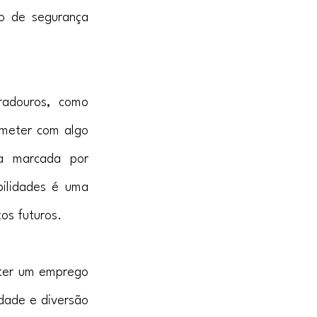
o de segurança 
radouros, como 
meter com algo 
a marcada por 
ilidades é uma 
os futuros.
ter um emprego 
dade e diversão 