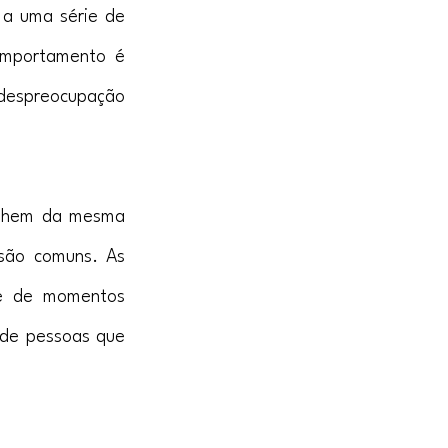
 a uma série de 
mportamento é 
despreocupação 
ilhem da mesma 
são comuns. As 
e de momentos 
de pessoas que 