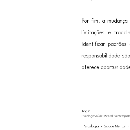
Por fim, a mudança 
limitações e traba
Identificar padrõe
responsabilidade sã
oferece oportunidade
Tag: Dificuldade vida
Tags:
Psicologia
Saúde Mental
Psicoterapia
R
Psicologia
Saúde Mental