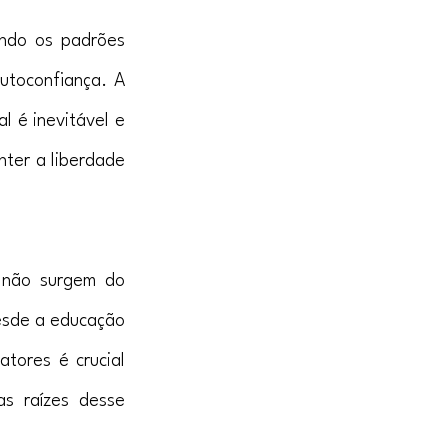
ndo os padrões 
toconfiança. A 
 é inevitável e 
ter a liberdade 
 não surgem do 
esde a educação 
tores é crucial 
 raízes desse 