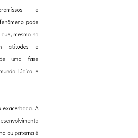
mpromissos e 
 fenômeno pode 
 que, mesmo na 
m atitudes e 
 de uma fase 
mundo lúdico e 
a exacerbada. A 
desenvolvimento 
na ou paterna é 