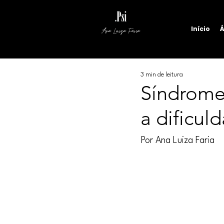
Início
Á
Ana Luiza Faria
3 min de leitura
Síndrome
a dificul
Por Ana Luiza Faria