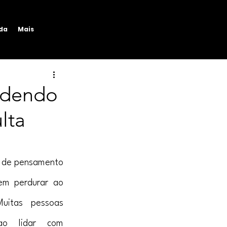
ida
Mais
ndendo
lta
de pensamento 
em perdurar ao 
uitas pessoas 
ao lidar com 