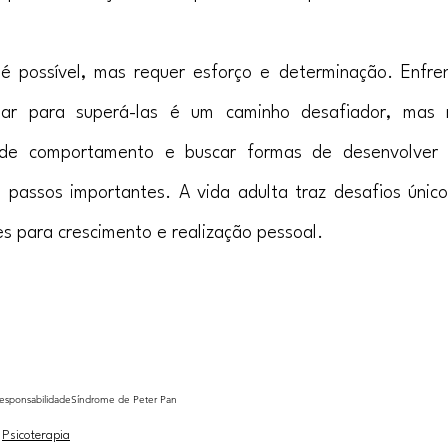
é possível, mas requer esforço e determinação. Enfrent
lhar para superá-las é um caminho desafiador, mas 
s de comportamento e buscar formas de desenvolver 
o passos importantes. A vida adulta traz desafios únic
s para crescimento e realização pessoal.
 adulta
esponsabilidade
Síndrome de Peter Pan
Psicoterapia