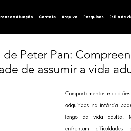
reas de Atuação
Contato
Arquivo
Pesquisas
Estilo de v
 de Peter Pan: Compree
dade de assumir a vida adu
Comportamentos e padrões 
adquiridos na infância pod
longo da vida adulta. M
enfrentam dificuldades 