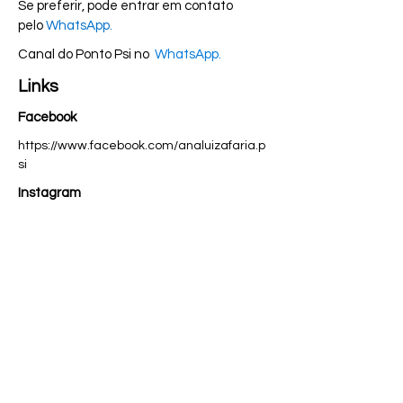
Se preferir, pode entrar em contato
pelo
WhatsApp.
Canal do Ponto Psi no
WhatsApp.
Links
Facebook
https://www.facebook.com/analuizafaria.p
si
Instagram
https://www.instagram.com/pontopsi/
LinkedIn
https://www.linkedin.com/company/pontop
si
Threads
https://www.threads.net/@pontopsi
X - Antigo Twitter
https://twitter.com/pontopsi