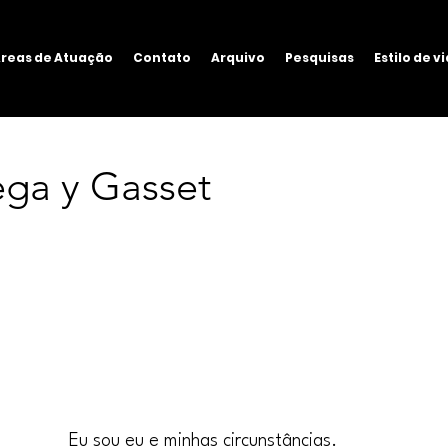
reas de Atuação
Contato
Arquivo
Pesquisas
Estilo de v
ega y Gasset
Eu sou eu e minhas circunstâncias.