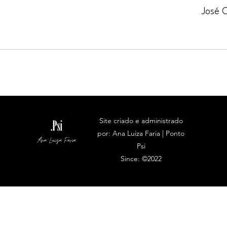
José 
Site criado e administrado
por: Ana Luiza Faria | Ponto
Ana Luiza Faria
Psi
Since: ©2022