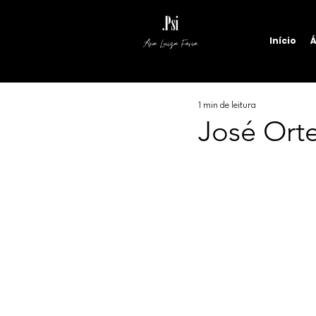
Início
Á
Ana Luiza Faria
1 min de leitura
José Ort