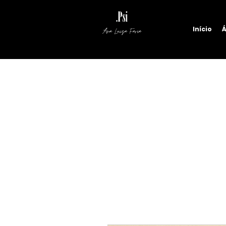
Início
Á
Ana Luiza Faria