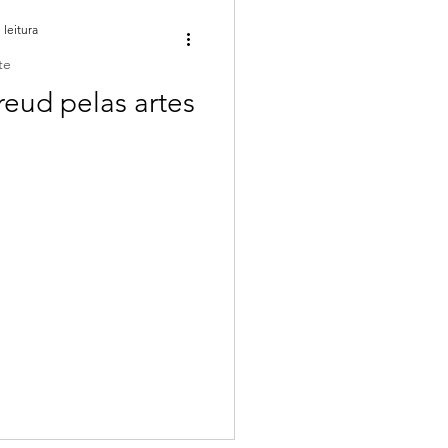
 leitura
te
reud pelas artes