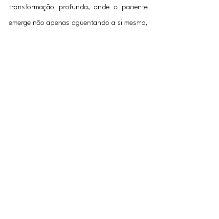
transformação profunda, onde o paciente 
emerge não apenas aguentando a si mesmo, 
mas integrando os múltiplos "comigos" de 
sua própria existência.
Quando as relações se tornam fonte de 
sofrimento
Os relacionamentos influenciam a forma 
como nos percebemos e como nos 
vinculamos às outras pessoas. Quando 
conflitos, padrões repetitivos ou 
dificuldades afetivas começam a gerar 
sofrimento, a psicoterapia pode contribuir 
para compreender essas dinâmicas e 