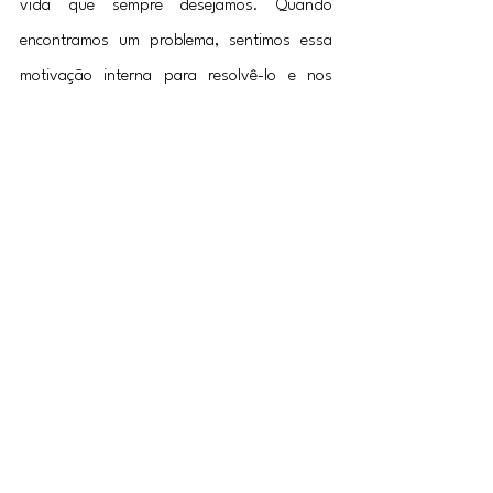
vida que sempre desejamos. Quando 
encontramos um problema, sentimos essa 
motivação interna para resolvê-lo e nos 
superar. É um chamado para sair da nossa 
zona de conforto, adquirir novas 
habilidades e recursos, e nos transformar ao 
longo do caminho. Portanto, não tema os 
problemas, abrace-os como oportunidades 
de crescimento e permita que eles o levem 
em direção a uma vida mais gratificante. 
Afinal, encontrar um problema pode ser o 
ponto de partida para a sua jornada 
extraordinária.
Tags:
Motivação
Problemas
Zona de conforto