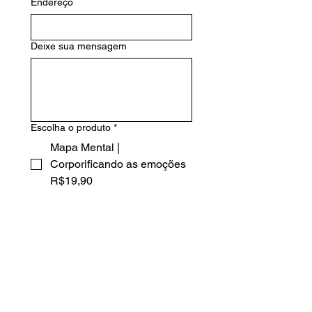
Endereço
Deixe sua mensagem
Escolha o produto
*
Mapa Mental |
Corporificando as emoções
R$19,90
Mapa Mental | No Enxame
R$19,90
Grupo de estudo |
Longevidade R$ 100,00
Enviar