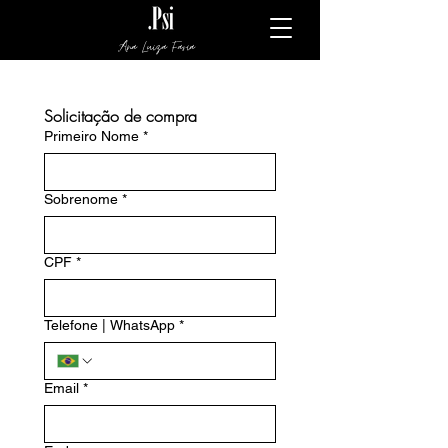
Ana Luiza Faria
Solicitação de compra
Primeiro Nome
*
Sobrenome
*
CPF
*
Telefone | WhatsApp
*
Email
*