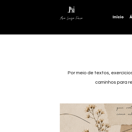
Início
Á
Ana Luiza Faria
Por meio de textos, exercício
caminhos para re