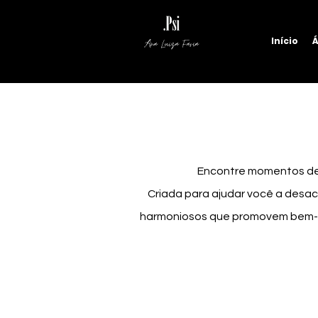
Início
Á
Ana Luiza Faria
Encontre momentos de 
Criada para ajudar você a desacel
harmoniosos que promovem bem-es