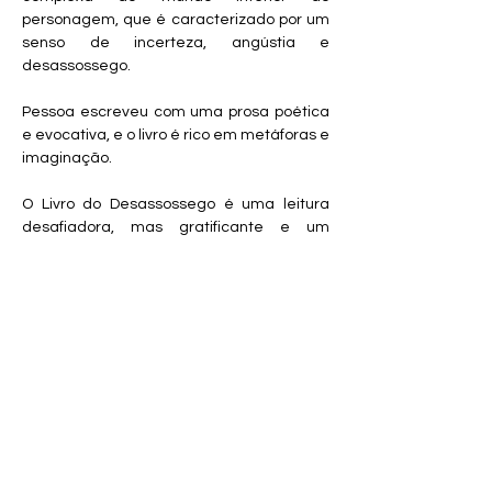
personagem, que é caracterizado por um
senso de incerteza, angústia e
desassossego.
Pessoa escreveu com uma prosa poética
e evocativa, e o livro é rico em metáforas e
imaginação.
O Livro do Desassossego é uma leitura
desafiadora, mas gratificante e um
exemplo da excelência literária de
Pessoa.
Recomendo este livro para aqueles que
apreciam a literatura modernista e que
buscam uma reflexão profunda sobre a
condição humana.
Site criado e administrado por:
Ana Luiza Faria | Ponto Psi
Ana Luiza Faria