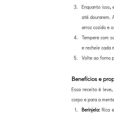
Enquanto isso, 
até dourarem. A
arroz cozido e o
Tempere com sal,
e recheie cada 
Volte ao forno p
Benefícios e pro
Essa receita é leve,
corpo e para a ment
Berinjela:
 Rica 