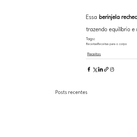
Essa 
berinjela rech
trazendo equilíbrio e
Tags:
Receitas
Receitas para o corpo
Receitas
Posts recentes