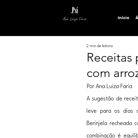
Início
Á
Ana Luiza Faria
2 min de leitura
Receitas 
com arroz
Por Ana Luiza Faria
A sugestão de receit
leve para os dias q
Berinjela recheada c
combinação é equilib