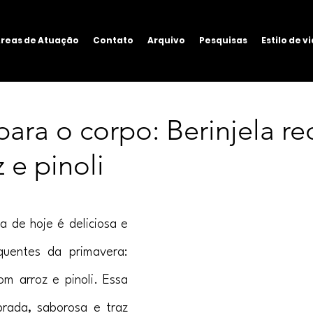
reas de Atuação
Contato
Arquivo
Pesquisas
Estilo de v
para o corpo: Berinjela r
 e pinoli
a de hoje é deliciosa e 
uentes da primavera: 
om arroz e pinoli. Essa 
rada, saborosa e traz 