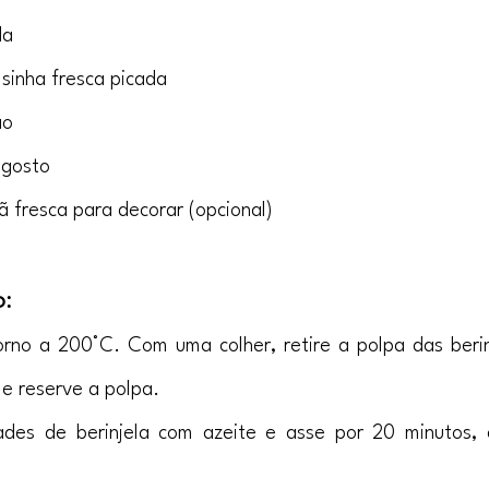
da
lsinha fresca picada
ão
 gosto
ã fresca para decorar (opcional)
: 
Berinjela recheada com arroz e pinoli
rno a 200°C. Com uma colher, retire a polpa das berinj
 e reserve a polpa.
ades de berinjela com azeite e asse por 20 minutos, 