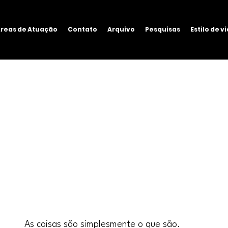
reas de Atuação
Contato
Arquivo
Pesquisas
Estilo de v
As coisas são simplesmente o que são. 