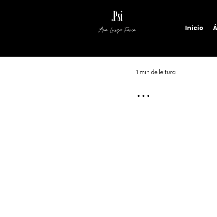
Início
Á
Ana Luiza Faria
1 min de leitura
...