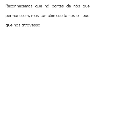
Reconhecemos que há partes de nós que 
permanecem, mas também aceitamos o fluxo 
que nos atravessa.
Em termos existenciais, isso significa aceitar 
que nunca estaremos prontos, mas também 
nunca estaremos totalmente perdidos. 
Somos processo e permanência ao mesmo 
tempo. Esse paradoxo é, em si, a beleza da 
condição humana.
Ao refletir sobre o ser e o devir, aprendemos 
a nos enxergar com mais compaixão. Não 
precisamos ser sempre iguais, nem 