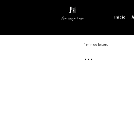
Início
Á
Ana Luiza Faria
1 min de leitura
...