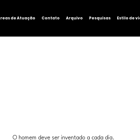
reas de Atuação
Contato
Arquivo
Pesquisas
Estilo de v
O homem deve ser inventado a cada dia.