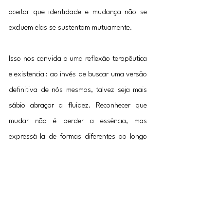
aceitar que identidade e mudança não se 
excluem elas se sustentam mutuamente.
Isso nos convida a uma reflexão terapêutica 
e existencial: ao invés de buscar uma versão 
definitiva de nós mesmos, talvez seja mais 
sábio abraçar a fluidez. Reconhecer que 
mudar não é perder a essência, mas 
expressá-la de formas diferentes ao longo 
do tempo. Assim, não precisamos temer a 
passagem das fases, dos ciclos, dos 
vínculos. Podemos compreender que somos 
continuação e reinvenção ao mesmo tempo.