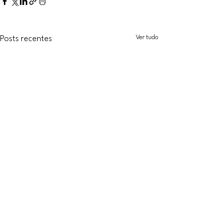
Ver tudo
Posts recentes
Site criado e administrado por:
Ana Luiza Faria | Ponto Psi
Ana Luiza Faria
Since: ©2022