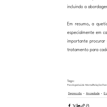
incluindo a abordagem
Em resumo, a quetia
especialmente em ca
importante procurar 
tratamento para cada
Tags:
Psicologia
Saúde Mental
Relações
Tran
Depressão
Ansiedade
Es