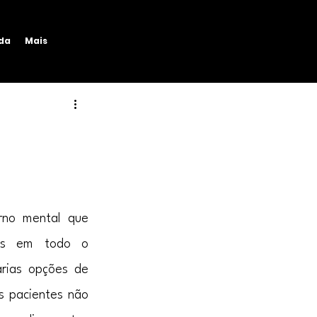
ida
Mais
no mental que 
as em todo o 
ias opções de 
 pacientes não 