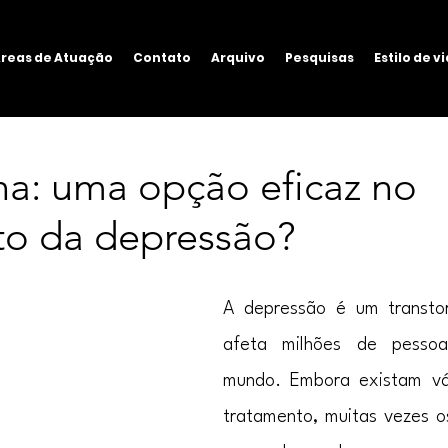
reas de Atuação
Contato
Arquivo
Pesquisas
Estilo de v
na: uma opção eficaz no
to da depressão?
A depressão é um transtor
afeta milhões de pesso
mundo. Embora existam vár
tratamento, muitas vezes os