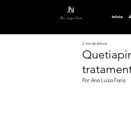
Início
Á
Ana Luiza Faria
2 min de leitura
Quetiapi
tratamen
Por Ana Luiza Faria