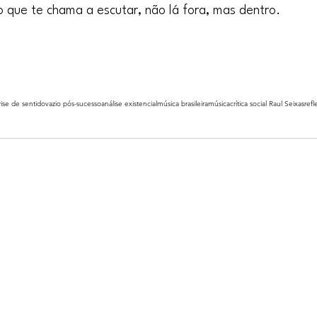
 que te chama a escutar, não lá fora, mas dentro.
rise de sentido
vazio pós-sucesso
análise existencial
música brasileira
música
crítica social Raul Seixas
ref