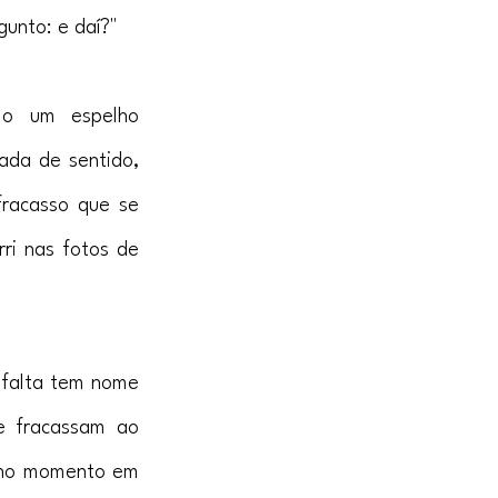
gunto: e daí?"
mo um espelho 
ada de sentido, 
racasso que se 
ri nas fotos de 
 falta tem nome 
e fracassam ao 
 no momento em 