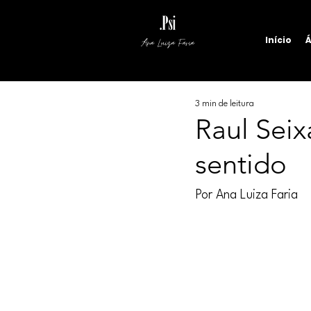
Início
Á
Ana Luiza Faria
3 min de leitura
Raul Seix
sentido
Por Ana Luiza Faria