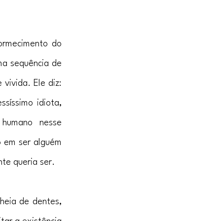
ormecimento do 
ma sequência de 
ivida. Ele diz: 
síssimo idiota, 
 humano nesse 
 em ser alguém 
te queria ser.
eia de dentes, 