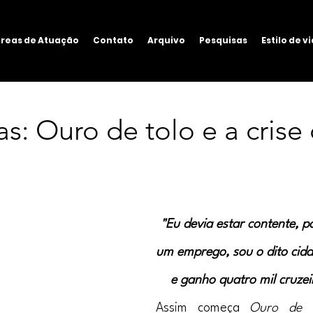
reas de Atuação
Contato
Arquivo
Pesquisas
Estilo de v
as: Ouro de tolo e a crise
"Eu devia estar contente, p
um emprego, sou o dito cida
e ganho quatro mil cruzei
Assim começa 
Ouro de T