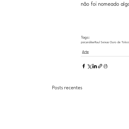
não foi nomeado algo
Tag: Raul Seixas Ouro de tolo
Tags:
psicanálise
Raul Seixas Ouro de Tolo
c
Arte
Posts recentes