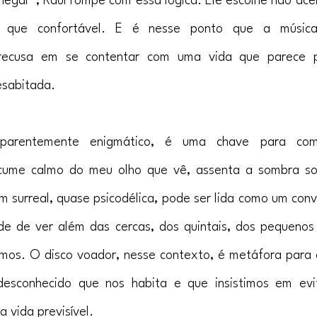
egar”, Raul rompe com essa lógica. Ele escolhe não aceit
a que confortável. E é nesse ponto que a música
 recusa em se contentar com uma vida que parece p
esabitada.
parentemente enigmático, é uma chave para comp
cume calmo do meu olho que vê, assenta a sombra so
 surreal, quase psicodélica, pode ser lida como um convi
e de ver além das cercas, dos quintais, dos pequenos 
os. O disco voador, nesse contexto, é metáfora para o
desconhecido que nos habita e que insistimos em evi
vida previsível.