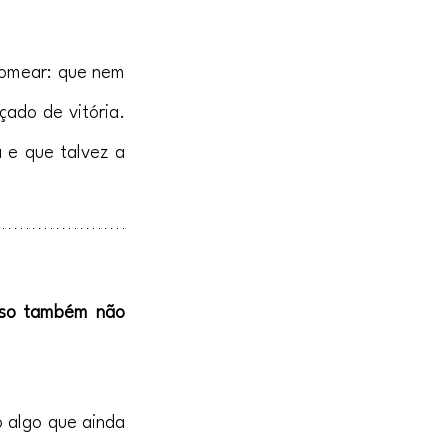
omear: que nem 
ado de vitória. 
e que talvez a 
sso também não 
 algo que ainda 