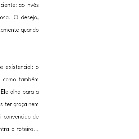
iente: ao invés 
osa. O desejo, 
stamente quando 
 existencial: o 
, como também 
Ele olha para a 
s ter graça nem 
i convencido de 
ra o roteiro... 