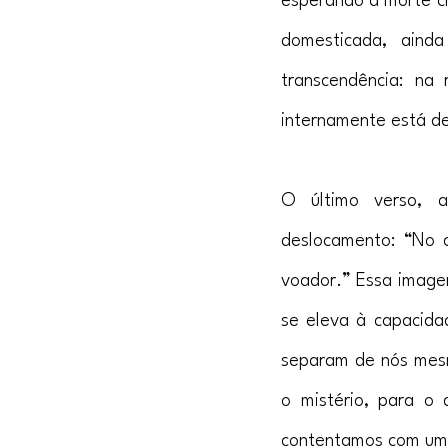
esperando a morte ch
domesticada, aind
transcendência: na
internamente está d
O último verso, a
deslocamento: “No 
voador.” Essa imagem
se eleva à capacidad
separam de nós mesm
o mistério, para o 
contentamos com uma 