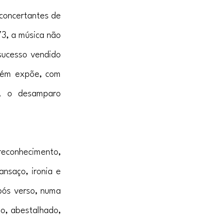
concertantes de 
3, a música não 
ucesso vendido 
ém expõe, com 
, o desamparo 
reconhecimento, 
nsaço, ironia e 
ós verso, numa 
o, abestalhado, 