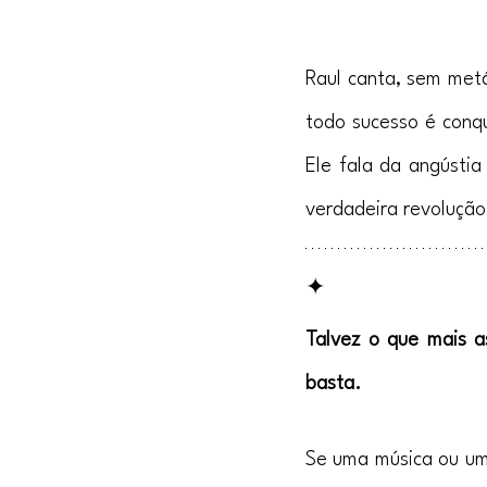
Raul canta, sem met
todo sucesso é conqu
Ele fala da angústi
verdadeira revolução
✦
lo
Raul Seixas Ouro de to
Talvez o que mais a
basta.
Se uma música ou um 