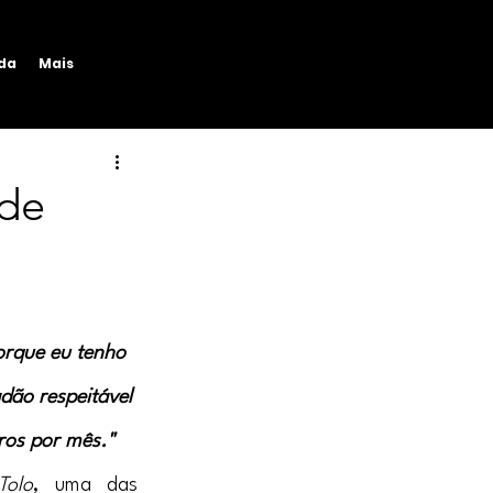
ida
Mais
 de
orque eu tenho 
dão respeitável 
ros por mês."
olo
, uma das 