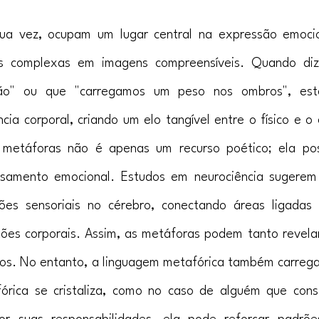
ua vez, ocupam um lugar central na expressão emocion
nas complexas em imagens compreensíveis. Quando di
ção" ou que "carregamos um peso nos ombros", est
cia corporal, criando um elo tangível entre o físico e o 
metáforas não é apenas um recurso poético; ela poss
ssamento emocional. Estudos em neurociência sugerem
es sensoriais no cérebro, conectando áreas ligadas 
ões corporais. Assim, as metáforas podem tanto revelar
os. No entanto, a linguagem metafórica também carrega 
órica se cristaliza, como no caso de alguém que cons