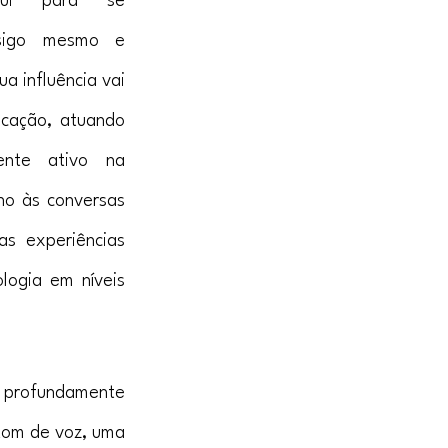
ui para se 
nsigo mesmo e 
 influência vai 
cação, atuando 
te ativo na 
o às conversas 
s experiências 
logia em níveis 
 profundamente 
om de voz, uma 