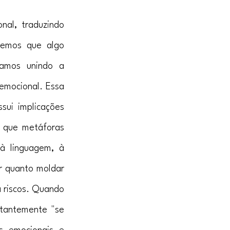
al, traduzindo 
zemos que algo 
amos unindo a 
emocional. Essa 
ui implicações 
 que metáforas 
à linguagem, à 
 quanto moldar 
riscos. Quando 
tantemente "se 