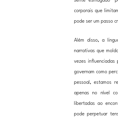
sente esmagado" po
corporais que limita
pode ser um passo cr
Além disso, a ling
narrativas que molda
vezes influenciadas
governam como perc
pessoal, estamos re
apenas no nível co
libertadas ao encon
pode perpetuar ten