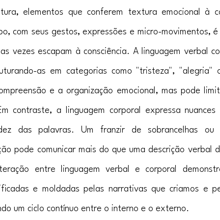
tura, elementos que conferem textura emocional à c
o, com seus gestos, expressões e micro-movimentos, é u
tas vezes escapam à consciência. A linguagem verbal co
turando-as em categorias como "tristeza", "alegria" ou
compreensão e a organização emocional, mas pode limit
 Em contraste, a linguagem corporal expressa nuances 
idez das palavras. Um franzir de sobrancelhas ou
ação pode comunicar mais do que uma descrição verbal 
nteração entre linguagem verbal e corporal demonst
ficadas e moldadas pelas narrativas que criamos e pe
o um ciclo contínuo entre o interno e o externo.