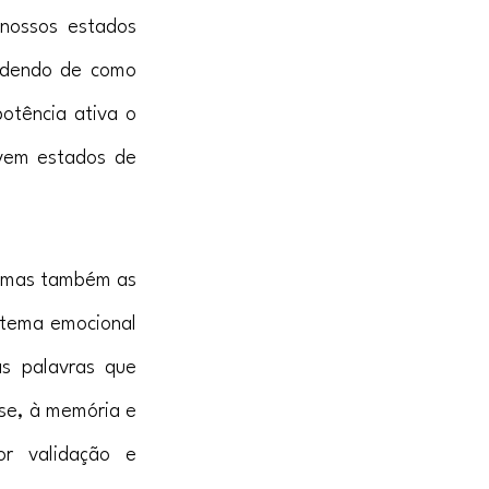
nossos estados 
ndendo de como 
tência ativa o 
vem estados de 
 mas também as 
stema emocional 
s palavras que 
se, à memória e 
r validação e 