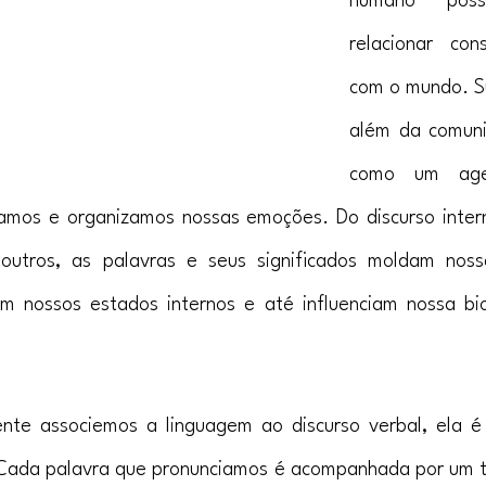
humano poss
relacionar co
com o mundo. Sua
além da comuni
como um agen
mos e organizamos nossas emoções. Do discurso intern
utros, as palavras e seus significados moldam nossa
m nossos estados internos e até influenciam nossa bio
te associemos a linguagem ao discurso verbal, ela é
 Cada palavra que pronunciamos é acompanhada por um t