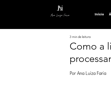
Início
Á
Ana Luiza Faria
3 min de leitura
Como a l
processa
Por Ana Luiza Faria