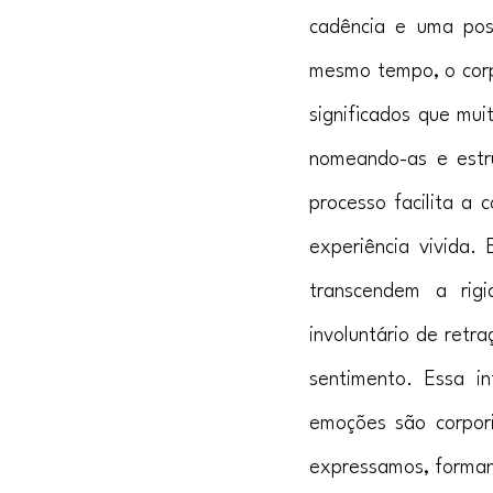
cadência e uma pos
mesmo tempo, o corp
significados que mui
nomeando-as e estru
processo facilita a 
experiência vivida.
transcendem a rig
involuntário de retr
sentimento. Essa i
emoções são corpori
expressamos, formand