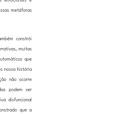
s emocionais e 
essas metáforas 
mbém constrói 
rativas, muitas 
utomáticos que 
nossa história 
ção não ocorre 
das podem ser 
a disfuncional 
onstrado que a 