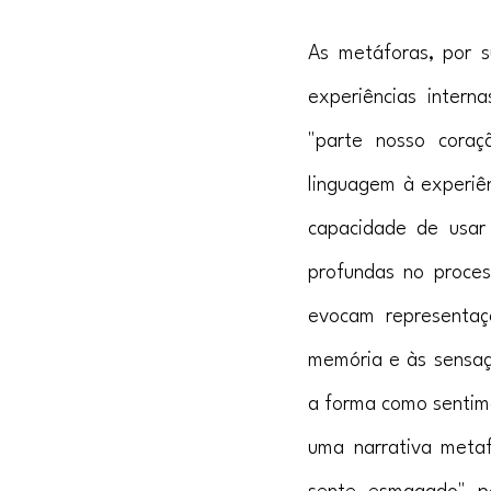
As metáforas, por s
experiências inter
"parte nosso cora
linguagem à experiên
capacidade de usar 
profundas no proce
evocam representaçõ
memória e às sensaç
a forma como sentim
uma narrativa metaf