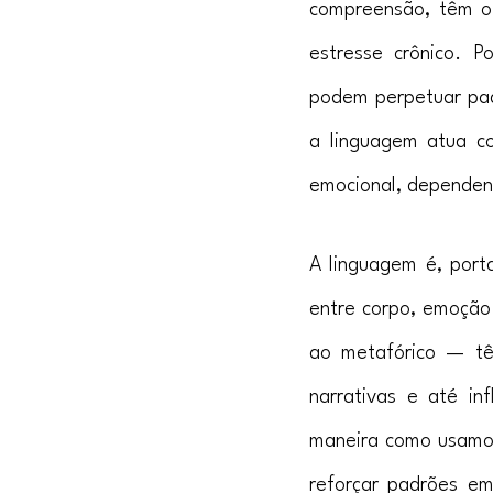
compreensão, têm o 
estresse crônico. Po
podem perpetuar pad
a linguagem atua c
emocional, dependend
A linguagem é, port
entre corpo, emoção 
ao metafórico — tê
narrativas e até inf
maneira como usamos
reforçar padrões em