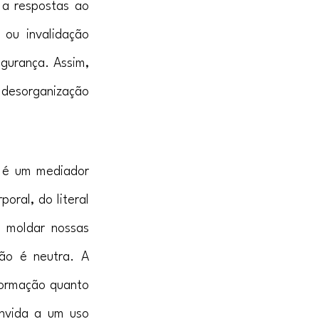
a respostas ao 
 ou invalidação 
urança. Assim, 
desorganização 
 é um mediador 
ral, do literal 
 moldar nossas 
não é neutra. A 
ormação quanto 
nvida a um uso 