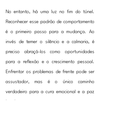
No entanto, há uma luz no fim do túnel. 
Reconhecer esse padrão de comportamento 
é o primeiro passo para a mudança. Ao 
invés de temer o silêncio e a calmaria, é 
preciso abraçá-los como oportunidades 
para a reflexão e o crescimento pessoal. 
Enfrentar os problemas de frente pode ser 
assustador, mas é o único caminho 
verdadeiro para a cura emocional e a paz 
interior.
Portanto, é importante encontrar um 
equilíbrio saudável entre a ocupação e a 