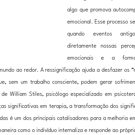
algo que promova autocomp
emocional. Esse processo se 
quando eventos antigos
diretamente nossas percep
emocionais e a form
undo ao redor. A ressignificação ajuda a desfazer os “
e, sem um trabalho consciente, podem gerar sofriment
e William Stiles, psicólogo especializado em psicoter
s significativas em terapia, a transformação dos signific
das é um dos principais catalisadores para a melhoria em
maneira como o indivíduo internaliza e responde ao própri