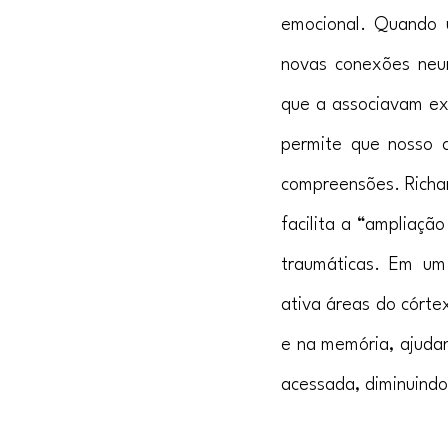
emocional. Quando 
novas conexões neur
que a associavam exc
permite que nosso 
compreensões. Richar
facilita a “ampliaçã
traumáticas. Em um 
ativa áreas do córte
e na memória, ajuda
acessada, diminuind