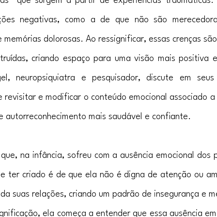
ças” que surgem a partir de experiências traumáticas. 
ções negativas, como a de que não são merecedora
e memórias dolorosas. Ao ressignificar, essas crenças são
ruídas, criando espaço para uma visão mais positiva e
el, neuropsiquiatra e pesquisador, discute em seus
e revisitar e modificar o conteúdo emocional associado a
e autorreconhecimento mais saudável e confiante.
ue, na infância, sofreu com a ausência emocional dos pa
 ter criado é de que ela não é digna de atenção ou am
lda suas relações, criando um padrão de insegurança e me
gnificação, ela começa a entender que essa ausência emo