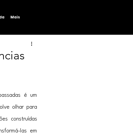
ida
Mais
ncias
 passadas é um 
lve olhar para 
es construídas 
sformá-las em 