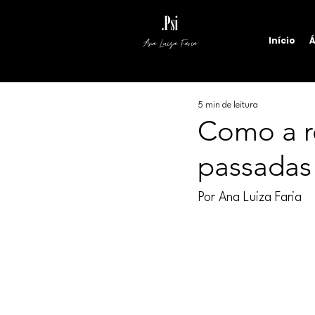
Início
Á
Ana Luiza Faria
5 min de leitura
Como a re
passadas
Por Ana Luiza Faria