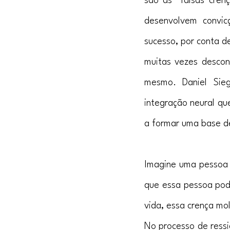
são as “falsas cren
desenvolvem convic
sucesso, por conta d
muitas vezes descont
mesmo. Daniel Sieg
integração neural qu
a formar uma base d
Imagine uma pessoa q
que essa pessoa pode
vida, essa crença mo
No processo de ressi