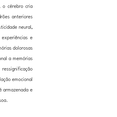
o cérebro cria 
ões anteriores 
icidade neural, 
experiências e 
órias dolorosas 
onal a memórias 
essignificação 
lação emocional 
é armazenada e 
soa.