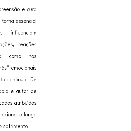
reensão e cura 
torna essencial 
 influenciam 
ções, reações 
a como nos 
nós” emocionais 
o contínuo. De 
apia e autor de 
ados atribuídos 
ocional a longo 
o sofrimento.