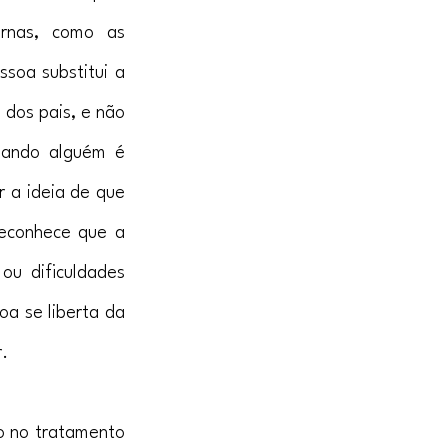
rnas, como as 
soa substitui a 
dos pais, e não 
uando alguém é 
 a ideia de que 
reconhece que a 
u dificuldades 
a se liberta da 
.
o no tratamento 