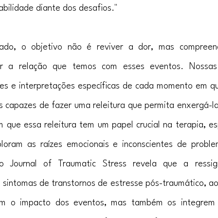
abilidade diante dos desafios."
ado, o objetivo não é reviver a dor, mas compreend
ir a relação que temos com esses eventos. Nossas
s e interpretações específicas de cada momento em que
os capazes de fazer uma releitura que permita enxergá-l
am que essa releitura tem um papel crucial na terapia, e
oram as raízes emocionais e inconscientes de proble
o Journal of Traumatic Stress revela que a ressign
s sintomas de transtornos de estresse pós-traumático, ao 
am o impacto dos eventos, mas também os integrem 