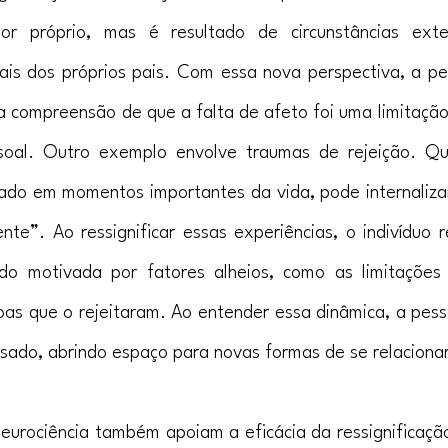
or próprio, mas é resultado de circunstâncias exte
ais dos próprios pais. Com essa nova perspectiva, a pes
 compreensão de que a falta de afeto foi uma limitação 
ssoal. Outro exemplo envolve traumas de rejeição. Q
ado em momentos importantes da vida, pode internalizar
nte”. Ao ressignificar essas experiências, o indivíduo 
ido motivada por fatores alheios, como as limitações o
as que o rejeitaram. Ao entender essa dinâmica, a pesso
sado, abrindo espaço para novas formas de se relacionar
eurociência também apoiam a eficácia da ressignificaçã