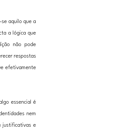
se aquilo que a 
a a lógica que 
dição não pode 
recer respostas 
ue efetivamente 
lgo essencial é 
identidades nem 
ustificativas e 