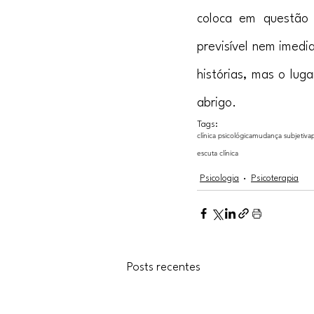
coloca em questão 
previsível nem imed
histórias, mas o lug
abrigo.
Tags:
clínica psicológica
mudança subjetiva
escuta clínica
Psicologia
Psicoterapia
Posts recentes