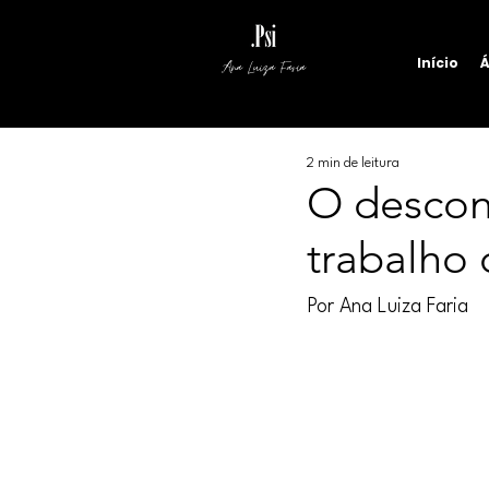
Início
Á
Ana Luiza Faria
2 min de leitura
O desconf
trabalho 
Por Ana Luiza Faria