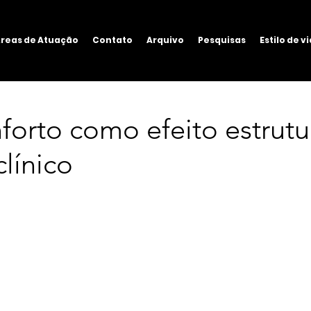
reas de Atuação
Contato
Arquivo
Pesquisas
Estilo de v
orto como efeito estrutu
clínico