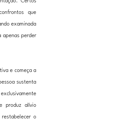
ntação. Certos 
onfrontos que 
ando examinada 
a apenas perder 
tiva e começa a 
pessoa sustenta 
 exclusivamente 
 produz alívio 
restabelecer o 