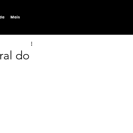
ida
Mais
ral do