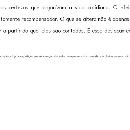
as certezas que organizam a vida cotidiana. O efei
iatamente recompensador. O que se altera não é apenas 
ar a partir do qual elas são contadas. E esse deslocame
posição subjetiva
repetição psíquica
função do sintoma
impasses clínicos
resistência clínica
processo clín