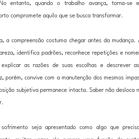
. No entanto, quando o trabalho avança, torna-se e
orto compromete aquilo que se busca transformar.
ica, a compreensão costuma chegar antes da mudança. A
lareza, identifica padrões, reconhece repetições e nomei
 explicar as razões de suas escolhas e descrever a
ez, porém, convive com a manutenção dos mesmos impass
osição subjetiva permanece intacta. Saber não desloca 
r.
sofrimento seja apresentado como algo que precisa 