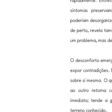
rapidamente. Entre
sintomas preservam
poderiam desorganiz
de perto, revela tam
um problema, mas des
O desconforto emerge
expor contradições. 
sobre si mesma. O qu
ao outro retorna c
imediato; tende a g
terreno conhecido.