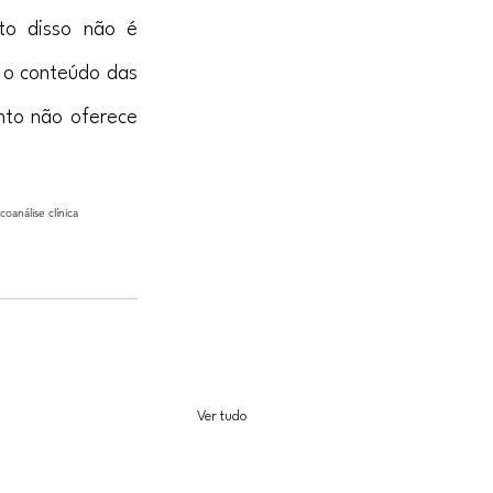
to disso não é 
o conteúdo das 
nto não oferece 
ico
análise clínica
Ver tudo