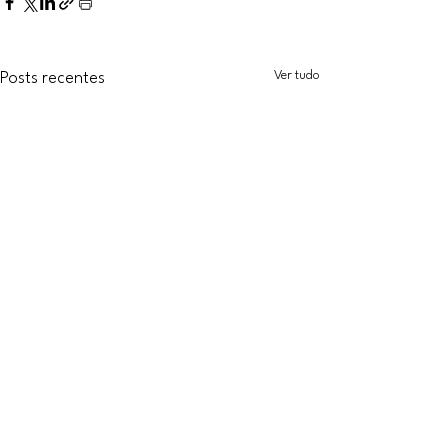
Ver tudo
Posts recentes
Site criado e administrado por:
Ana Luiza Faria | Ponto Psi
Ana Luiza Faria
Since: ©2022