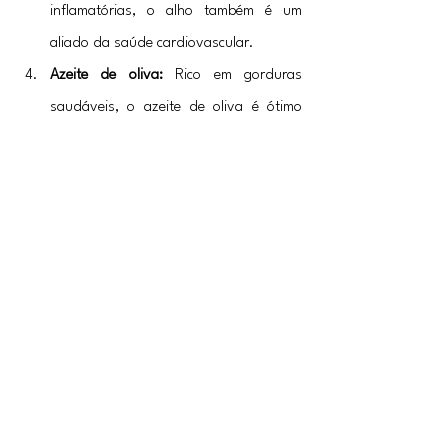
inflamatórias, o alho também é um 
aliado da saúde cardiovascular.
Azeite de oliva:
 Rico em gorduras 
saudáveis, o azeite de oliva é ótimo 
para o coração e ajuda a manter a pele 
e os cabelos saudáveis.
Limão:
 O suco de limão traz um toque 
refrescante e é rico em vitamina C, que 
fortalece o sistema imunológico.
Essas batatas assadas com za'atar e alho 
são perfeitas para uma refeição leve ou 
como acompanhamento, trazendo uma 
explosão de sabores e texturas que vão 